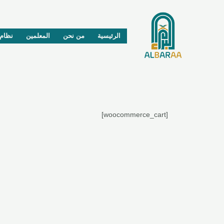
خطي
لى
لمحتوى
الرئيسية
من نحن
المعلمين
نظام 
[woocommerce_cart]